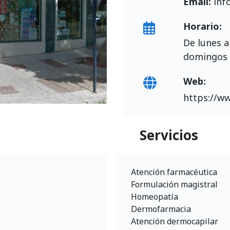
Email:
inf
Horario:
De lunes a
domingos d
Web:
https://w
Servicios
Atención farmacéutica
Formulación magistral
Homeopatía
Dermofarmacia
Atención dermocapilar