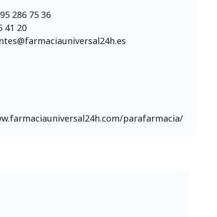
95 286 75 36
6 41 20
entes@farmaciauniversal24h.es
ww.farmaciauniversal24h.com/parafarmacia/