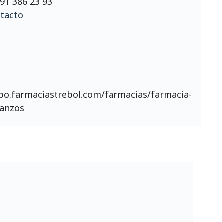
:
91 386 23 93
tacto
upo.farmaciastrebol.com/farmacias/farmacia-
tanzos