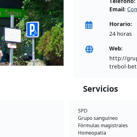
Teléfono
Email:
Con
Horario:
24 horas
Web:
http://gr
trebol-be
Servicios
SPD
Grupo sanguíneo
Fórmulas magistrales
Homeopatía