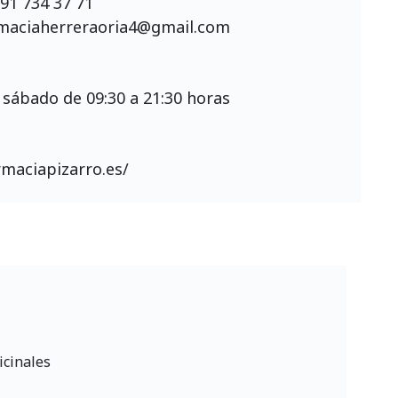
91 734 37 71
maciaherreraoria4@gmail.com
 sábado de 09:30 a 21:30 horas
rmaciapizarro.es/
icinales