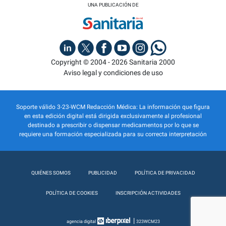
UNA PUBLICACIÓN DE
Copyright © 2004 - 2026 Sanitaria 2000
Aviso legal y condiciones de uso
Soporte válido 3-23-WCM Redacción Médica: La información que figura
en esta edición digital está dirigida exclusivamente al profesional
destinado a prescribir o dispensar medicamentos por lo que se
requiere una formación especializada para su correcta interpretación
QUIÉNES SOMOS
PUBLICIDAD
POLÍTICA DE PRIVACIDAD
POLÍTICA DE COOKIES
INSCRIPCIÓN ACTIVIDADES
|
agencia digital
323WCM23