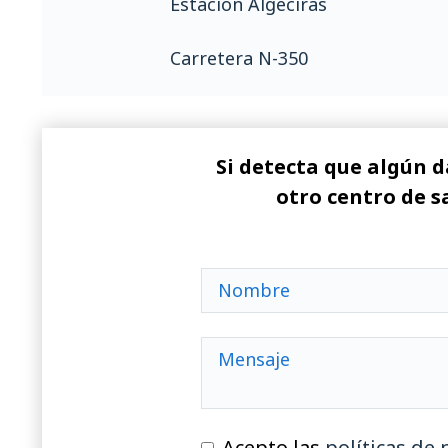
Estación Algeciras
Carretera N-350
Si detecta que algún d
otro centro de s
Acepto las
políticas de 