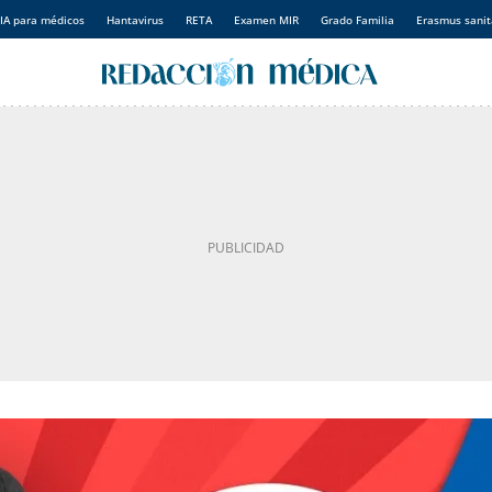
IA para médicos
Hantavirus
RETA
Examen MIR
Grado Familia
Erasmus sanit