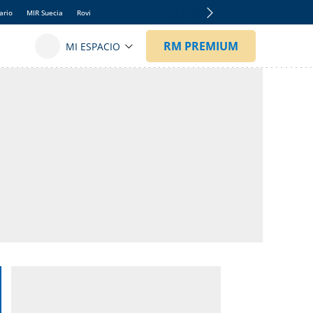
ario
MIR Suecia
Rovi