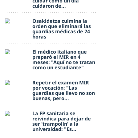
cuidar como un día
cuidaron de...
Osakidetza culmina la
orden que eliminará las
guardias médicas de 24
horas
El médico italiano que
preparó el MIR en 4
meses: "Aquí no te tratan
como un estudiante"
Repetir el examen MIR
por vocación: "Las
guardias que llevo no son
buenas, pero...
La FP sanitaria se
reivindica para dejar de
ser 'trampolín' a la
universidad: "Es...