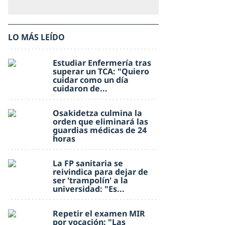
LO MÁS LEÍDO
Estudiar Enfermería tras
superar un TCA: "Quiero
cuidar como un día
cuidaron de...
Osakidetza culmina la
orden que eliminará las
guardias médicas de 24
horas
La FP sanitaria se
reivindica para dejar de
ser 'trampolín' a la
universidad: "Es...
Repetir el examen MIR
por vocación: "Las