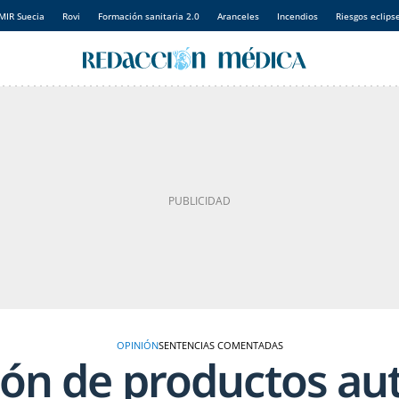
MIR Suecia
Rovi
Formación sanitaria 2.0
Aranceles
Incendios
Riesgos eclips
OPINIÓN
SENTENCIAS COMENTADAS
ción de productos au