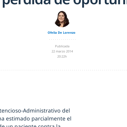
Ofelia De Lorenzo
Publicada
22 marzo 2014
20:22h
ntencioso-Administrativo del
 ha estimado parcialmente el
de un paciente contra la