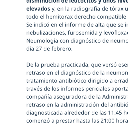
disminución de leucocitos y unos nive
elevados
y, en la radiografía de tóra
todo el hemitorax derecho compatible 
Se indicó en el informe de alta que se 
nebulizaciones, furosemida y levoflox
Neumología con diagnóstico de neumoní
día 27 de febrero.
De la prueba practicada, que versó ese
retraso en el diagnóstico de la neumoní
tratamiento antibiótico dirigido a erra
través de los informes periciales apor
compañía aseguradora de la Administra
retraso en la administración del antibi
diagnosticada alrededor de las 11:45 h
comenzó a prestar hasta las 21:00 hora