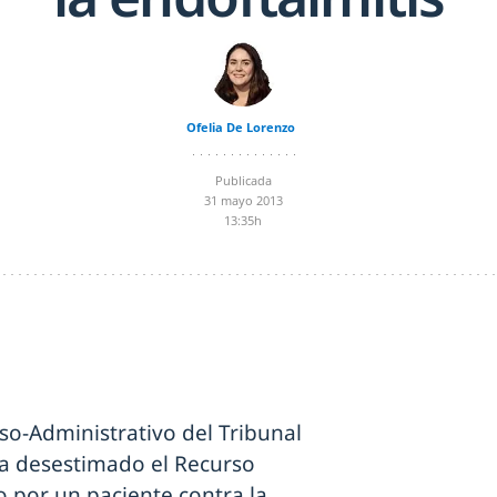
Ofelia De Lorenzo
Publicada
31 mayo 2013
13:35h
oso-Administrativo del Tribunal
 ha desestimado el Recurso
 por un paciente contra la