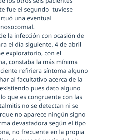
e los otros seis pacientes
e fue el segundo- tuviese
irtuó una eventual
 nosocomial.
de la infección con ocasión de
a el día siguiente, 4 de abril
me exploratorio, con el
ma, constaba la más mínima
ciente refiriera síntoma alguno
ar al facultativo acerca de la
o existiendo pues dato alguno
 lo que es congruente con las
talmitis no se detectan ni se
orque no aparece ningún signo
 forma devastadora según el tipo
na, no frecuente en la propia