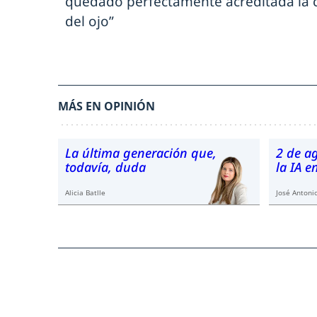
quedado perfectamente acreditada la c
del ojo”
MÁS EN OPINIÓN
La última generación que,
2 de a
todavía, duda
la IA 
Alicia Batlle
José Antonio