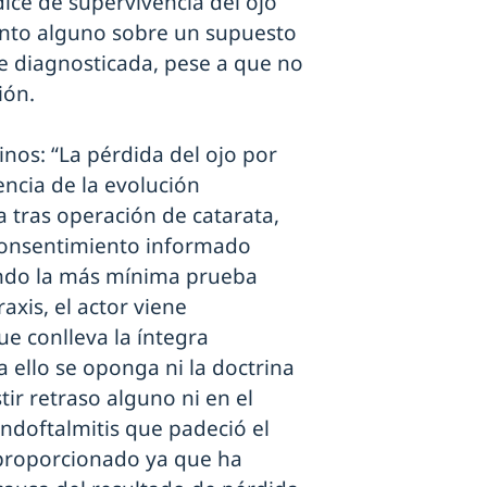
dice de supervivencia del ojo
ento alguno sobre un supuesto
e diagnosticada, pese a que no
ión.
inos: “La pérdida del ojo por
encia de la evolución
a tras operación de catarata,
 consentimiento informado
endo la más mínima prueba
raxis, el actor viene
ue conlleva la íntegra
 ello se oponga ni la doctrina
tir retraso alguno ni en el
endoftalmitis que padeció el
sproporcionado ya que ha