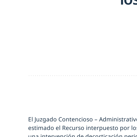
El Juzgado Contencioso – Administrati
estimado el Recurso interpuesto por los
una intervención de decorticación per