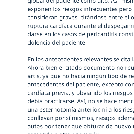
global del paciente como alto. Así mi
exponen los riesgos infrecuentes pero
consideran graves, citándose entre ello
ruptura cardíaca durante el despegami
darse en los casos de pericarditis constri
dolencia del paciente.
En los antecedentes relevantes se cita l
Ahora bien el citado documento no reuní
artis, ya que no hacía ningún tipo de r
antecedentes del paciente, excepto com
cardíaca previa, y obviando los riesgo
debía practicarse. Así, no se hace menc
una esternotomía anterior, ni a los rie
conllevan por sí mismos, riesgos adem
autos por tener que obturar de nuevo 