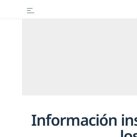
Información ins
lo