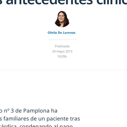
Ofelia De Lorenzo
Publicada
24 mayo 2013
10:05h
vo nº 3 de Pamplona ha
 familiares de un paciente tras
icárdica, condenando al pago