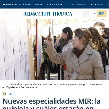
ES NOTICIA:
Accidentes sanidad
Nuevos CSUR
IA para médicos
Hantavirus
Un total de dos especialidades podrían hacer acto de presencia por primera vez
en España el año que viene.
MIR
Nuevas especialidades MIR: la
quiniela y cuáles estarán en