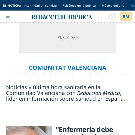
ES NOTICIA:
Interinidad en sanidad
Psicólogo en la pública
Médica del aire
Nu
COMUNITAT VALENCIANA
Noticias y última hora sanitaria en la
Comunidad Valenciana con
Redacción Médica
,
líder en información sobre Sanidad en España.
"Enfermería debe