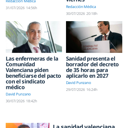
Redacción Médica
Redacción Médica
31/07/2026
14:56h
30/07/2026
20:18h
Sanidad presenta el
Las enfermeras de la
borrador del decreto
Comunidad
de 35 horas para
Valenciana piden
aplicarlo en 2027
beneficiarse del pacto
con el sindicato
David Punzano
médico
29/07/2026
16:24h
David Punzano
30/07/2026
18:42h
La sanidad valenciana