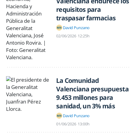
Valenciana endurece los
requisitos para
traspasar farmacias
David Punzano
02/06/2026
12:25h
La Comunidad
Valenciana presupuesta
9.453 millones para
sanidad, un 3% más
David Punzano
01/06/2026
13:00h