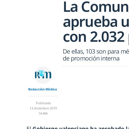
La Comuni
aprueba u
con 2.032 
De ellas, 103 son para mé
de promoción interna
Redacción Médica
Publicada
13 diciembre 2019
14:40h
El
Gobierno valenciano ha aprobado l