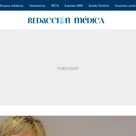
IA para médicos
Hantavirus
RETA
Examen MIR
Grado Familia
Erasmus sanit