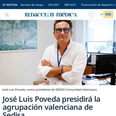
ES NOTICIA:
Gerente del Sespa
EIR 2027
MIR 2027
Financiación de Dependenc
José Luis Poveda, nuevo presidente de SEDISA Comunidad Valenciana.
José Luis Poveda presidirá la
agrupación valenciana de
Sedisa