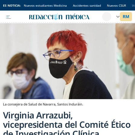
ES NOTICIA:
Nuevos estudiantes Medicina
Accidentes sanidad
Nuevos CSUR
I
La consejera de Salud de Navarra, Santos Induráin.
Virginia Arrazubi,
vicepresidenta del Comité Ético
de Investigación Clínica