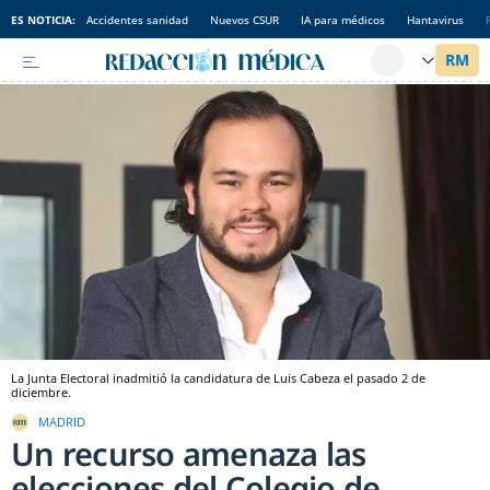
ES NOTICIA:
Accidentes sanidad
Nuevos CSUR
IA para médicos
Hantavirus
La Junta Electoral inadmitió la candidatura de Luis Cabeza el pasado 2 de
diciembre.
MADRID
Un recurso amenaza las
elecciones del Colegio de