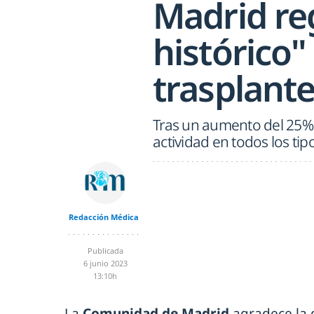
Madrid reg
histórico
trasplant
Tras un aumento del 25%,
actividad en todos los tip
Redacción Médica
Publicada
6 junio 2023
13:10h
La
Comunidad de Madrid
agradece la 