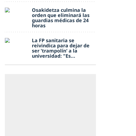
Osakidetza culmina la
orden que eliminará las
guardias médicas de 24
horas
La FP sanitaria se
reivindica para dejar de
ser 'trampolín' a la
universidad: "Es...