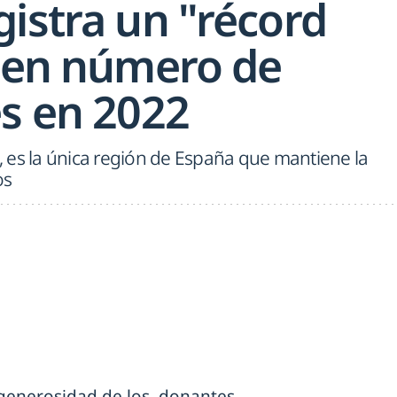
istra un "récord
" en número de
es en 2022
 es la única región de España que mantiene la
os
generosidad de los donantes