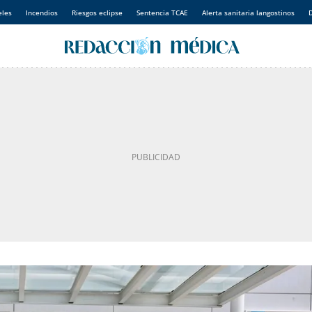
eles
Incendios
Riesgos eclipse
Sentencia TCAE
Alerta sanitaria langostinos
D