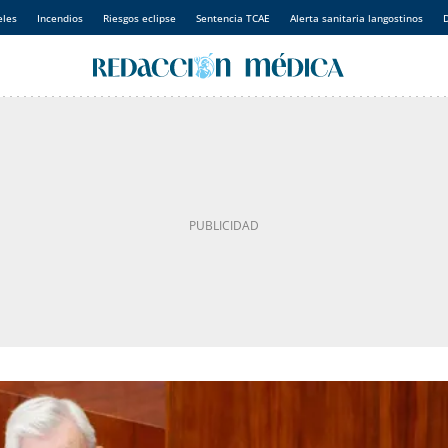
eles
Incendios
Riesgos eclipse
Sentencia TCAE
Alerta sanitaria langostinos
D