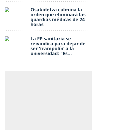
Osakidetza culmina la
orden que eliminará las
guardias médicas de 24
horas
La FP sanitaria se
reivindica para dejar de
ser 'trampolín' a la
universidad: "Es...