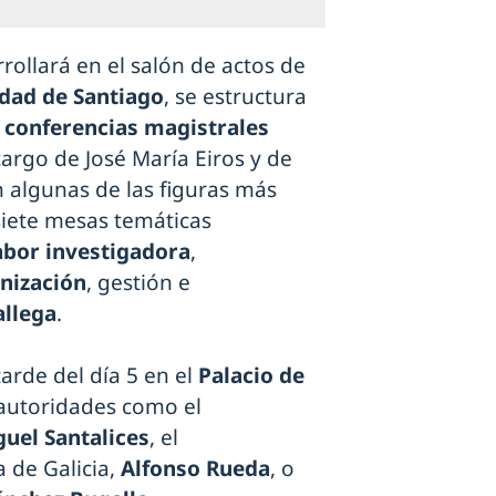
rollará en el salón de actos de
idad de Santiago
, se estructura
 conferencias magistrales
cargo de José María Eiros y de
 algunas de las figuras más
siete mesas temáticas
abor investigadora
,
nización
, gestión e
allega
.
tarde del día 5 en el
Palacio de
 autoridades como el
uel Santalices
, el
 de Galicia,
Alfonso Rueda
, o