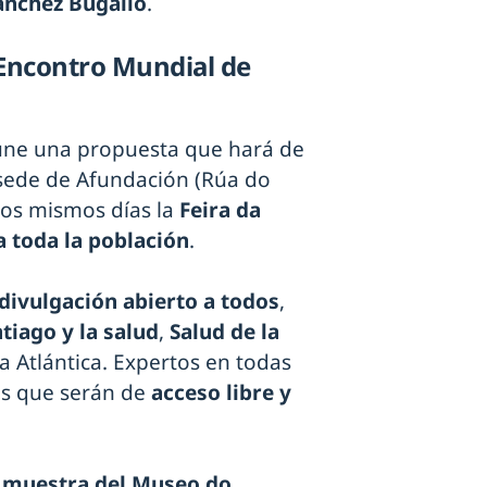
ánchez Bugallo
.
 Encontro Mundial de
e une una propuesta que hará de
a sede de Afundación (Rúa do
esos mismos días la
Feira da
a toda la población
.
divulgación abierto a todos
,
tiago y la salud
,
Salud de la
a Atlántica. Expertos en todas
as que serán de
acceso libre y
a
muestra del Museo do