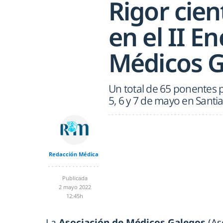
Rigor cie
en el II E
Médicos G
Un total de 65 ponentes p
5, 6 y 7 de mayo en Sant
Redacción Médica
Publicada
2 mayo 2022
12:45h
La
Asociación de Médicos Galegos
(As