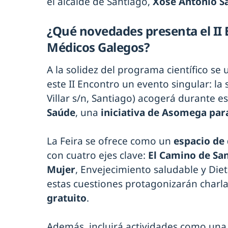
el alcalde de Santiago,
Xosé Antonio S
¿Qué novedades presenta el II
Médicos Galegos?
A la solidez del programa científico s
este II Encontro un evento singular: l
Villar s/n, Santiago) acogerá durante 
Saúde
, una
iniciativa de Asomega par
La Feira se ofrece como un
espacio de 
con cuatro ejes clave:
El Camino de San
Mujer
, Envejecimiento saludable y Diet
estas cuestiones protagonizarán charl
gratuito
.
Además, incluirá actividades como un