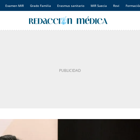
Examen MIR
Grado Familia
Erasmus sanitario
MIR Suecia
Rovi
Formación