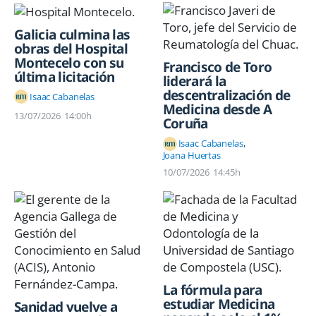
Galicia culmina las
obras del Hospital
Montecelo con su
Francisco de Toro
última licitación
liderará la
descentralización de
Isaac Cabanelas
Medicina desde A
13/07/2026
14:00h
Coruña
Isaac Cabanelas
Joana Huertas
10/07/2026
14:45h
La fórmula para
estudiar Medicina
Sanidad vuelve a