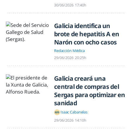
30/06/2026
17:40h
Galicia identifica un
brote de hepatitis A en
Narón con ocho casos
Redacción Médica
29/06/2026
20:25h
Galicia creará una
central de compras del
Sergas para optimizar en
sanidad
Isaac Cabanelas
29/06/2026
14:10h