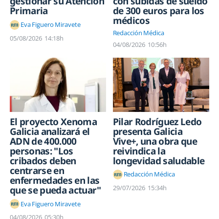
gestionar su Atención
con subidas de sueldo
Primaria
de 300 euros para los
médicos
Eva Figuero Miravete
Redacción Médica
05/08/2026
14:18h
04/08/2026
10:56h
Pilar Rodríguez Ledo
El proyecto Xenoma
presenta Galicia
Galicia analizará el
Vive+, una obra que
ADN de 400.000
reivindica la
personas: "Los
longevidad saludable
cribados deben
centrarse en
Redacción Médica
enfermedades en las
29/07/2026
15:34h
que se pueda actuar"
Eva Figuero Miravete
04/08/2026
05:30h