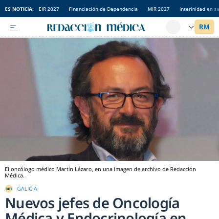
ES NOTICIA:
EIR 2027
Financiación de Dependencia
MIR 2027
Interinidad en s
El oncólogo médico Martín Lázaro, en una imagen de archivo de Redacción
Médica.
GALICIA
Nuevos jefes de Oncología
Médica y Endocrinología en