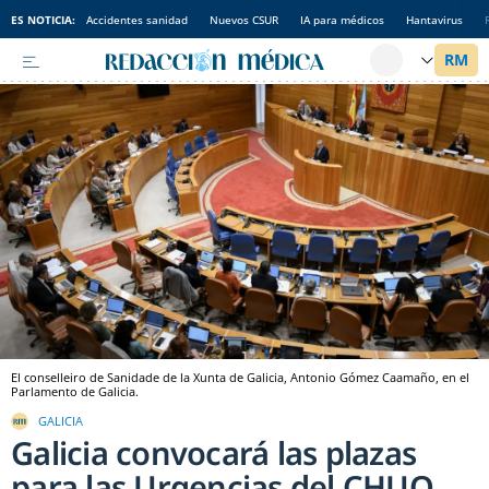
ES NOTICIA:
Accidentes sanidad
Nuevos CSUR
IA para médicos
Hantavirus
El conselleiro de Sanidade de la Xunta de Galicia, Antonio Gómez Caamaño, en el
Parlamento de Galicia.
GALICIA
Galicia convocará las plazas
para las Urgencias del CHUO