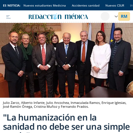
ES NOTICIA:
Nuevos estudiantes Medicina
Accidentes sanidad
Nuevos CSUR
I
Julio Zarco, Alberto Infante, Julio Ancochea, Inmaculada Ramos, Enrique Iglesias,
José Ramón Ónega, Cristina Muñoz y Fernando Prados.
"La humanización en la
sanidad no debe ser una simple