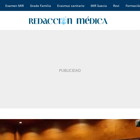
Examen MIR
Grado Familia
Erasmus sanitario
MIR Suecia
Rovi
Formación