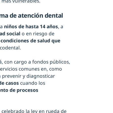
s más vulnerables.
ama de atención dental
 a
niños de hasta 14 años
, a
ad social
o en riesgo de
s
condiciones de salud que
codental.
á, con cargo a fondos públicos,
e servicios comunes en, como
 prevenir y diagnosticar
de casos
cuando los
nto de procesos
a celebrado la ley en rueda de