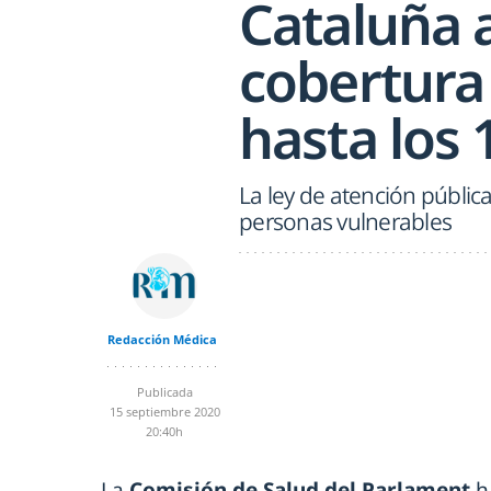
Cataluña 
cobertura
hasta los 
La ley de atención públic
personas vulnerables
Redacción Médica
Publicada
15 septiembre 2020
20:40h
La
Comisión de Salud del Parlament
h