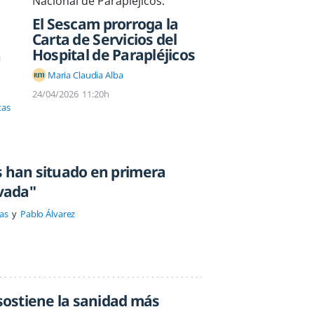
El Sescam prorroga la
Carta de Servicios del
Hospital de Parapléjicos
a
Maria Claudia Alba
24/04/2026
11:20h
tas
s han situado en primera
ivada"
as
Pablo Álvarez
 sostiene la sanidad más