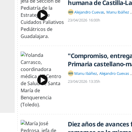
humana de Castilla-L
Alejandro Cuevas
Manu Ibáñez
23/04/2026
16:00h
"Compromiso, entrega 
Primaria castellano-
Manu Ibáñez
Alejandro Cuevas
23/04/2026
13:35h
Diez años de avances f