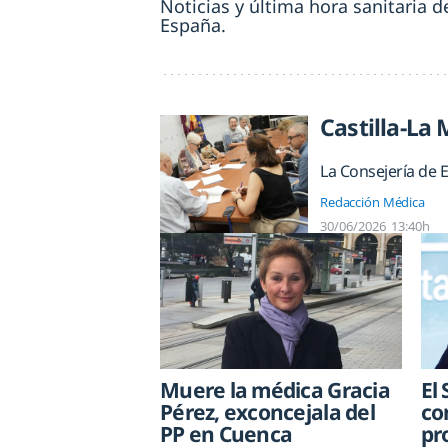
Noticias y última hora sanitaria d
España.
Castilla-La
La Consejería de 
Redacción Médica
30/06/2026
13:40h
Muere la médica Gracia
El
Pérez, exconcejala del
co
PP en Cuenca
pr