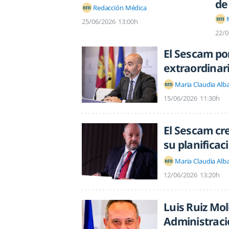
de
Redacción Médica
25/06/2026
13:00h
22/0
El Sescam po
extraordinari
Maria Claudia Alb
15/06/2026
11:30h
El Sescam cr
su planificac
Maria Claudia Alb
12/06/2026
13:20h
Luis Ruiz Mol
Administraci