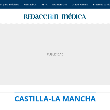
IA para médicos
Hantavirus
RETA
Examen MIR
Grado Familia
Erasmus sanit
CASTILLA-LA MANCHA