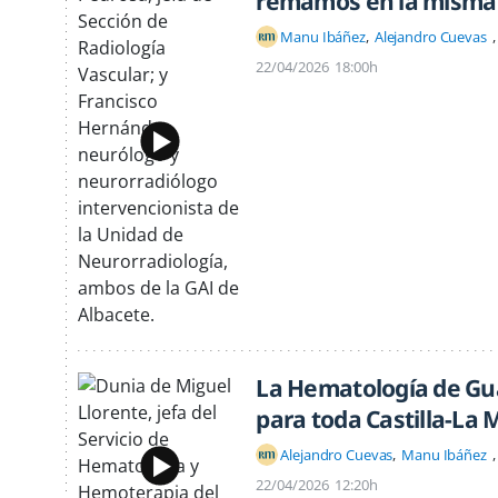
remamos en la misma 
Manu Ibáñez
Alejandro Cuevas
22/04/2026
18:00h
La Hematología de Gu
para toda Castilla-La
Alejandro Cuevas
Manu Ibáñez
22/04/2026
12:20h