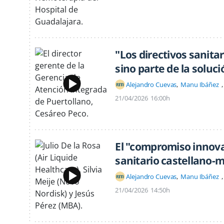
"Los directivos sanita
sino parte de la soluci
Alejandro Cuevas
Manu Ibáñez
21/04/2026
16:00h
El "compromiso innova
sanitario castellano
Alejandro Cuevas
Manu Ibáñez
21/04/2026
14:50h