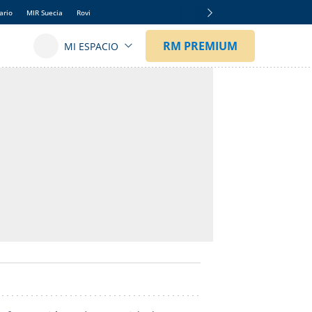
ario
MIR Suecia
Rovi