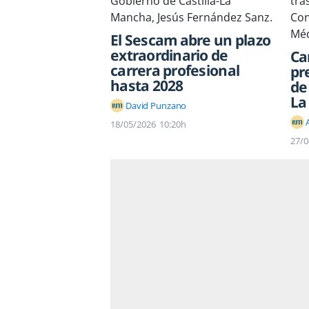
El Sescam abre un plazo
extraordinario de
Ca
carrera profesional
pr
hasta 2028
de
La
David Punzano
18/05/2026
10:20h
27/0