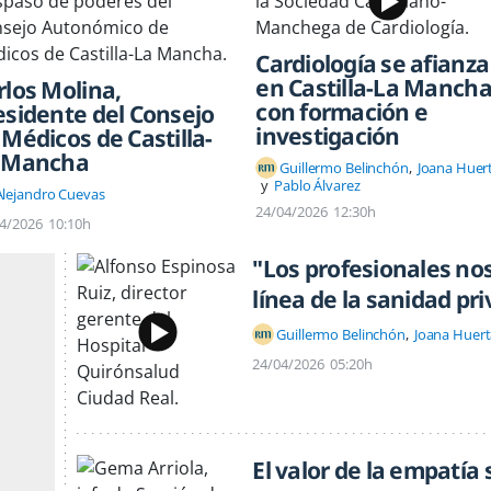
Cardiología se afianza
en Castilla-La Manch
rlos Molina,
con formación e
esidente del Consejo
investigación
 Médicos de Castilla-
 Mancha
Guillermo Belinchón
Joana Huer
Pablo Álvarez
Alejandro Cuevas
24/04/2026
12:30h
4/2026
10:10h
"Los profesionales no
línea de la sanidad pr
Guillermo Belinchón
Joana Huert
24/04/2026
05:20h
El valor de la empatía