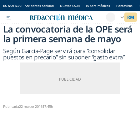
ES NOTICIA:
Accidentes sanidad
Nuevos CSUR
IA para médicos
Hantavirus
La convocatoria de la OPE será
la primera semana de mayo
Según García-Page servirá para “consolidar
puestos en precario” sin suponer “gasto extra”
Publicada
22 marzo 2016
17:45h