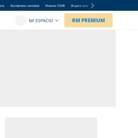
ina
Accidentes sanidad
Nuevos CSUR
IA para médicos
Hantavirus
RETA