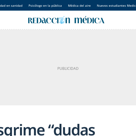
idad en sanidad
Psicólogo en la pública
Médica del aire
Nuevos estudiantes Medic
sgrime “dudas