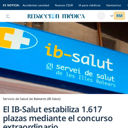
ES NOTICIA:
Accidentes sanidad
Nuevos CSUR
IA para médicos
Hantavirus
Servicio de Salud de Baleares (IB-Salut).
El IB-Salut estabiliza 1.617
plazas mediante el concurso
extraordinario