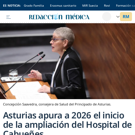
ES NOTICIA:
Grado Familia
Erasmus sanitario
MIR Suecia
Rovi
Formación sa
Concepción Saavedra, consejera de Salud del Principado de Asturias.
Asturias apura a 2026 el inicio
de la ampliación del Hospital de
Cabueñes