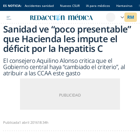
ES NOTICIA:
Accidentes sanidad
Nuevos CSUR
IA para médicos
Hantavirus
Sanidad ve “poco presentable”
que Hacienda les impute el
déficit por la hepatitis C
El consejero Aquilino Alonso critica que el
Gobierno central haya “cambiado el criterio”, al
atribuir a las CCAA este gasto
Publicada
1 abril 2016
18:34h