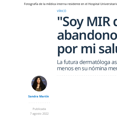
Fotografía de la médica interna residente en el Hospital Universitari
VÍRICÖ
"Soy MIR 
abandono 
por mi sa
La futura dermatóloga as
menos en su nómina me
Sandra Martín
Publicada
7 agosto 2022