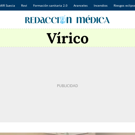
MIR Suecia
Rovi
Formación sanitaria 2.0
Aranceles
Incendios
Riesgos eclips