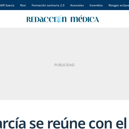
MIR Suecia
Rovi
Formación sanitaria 2.0
Aranceles
Incendios
Riesgos eclips
rcía se reúne con el