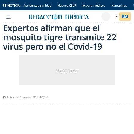
ES NOTICIA:
Accidentes sanidad
Nuevos CSUR
IA para médicos
Hantavirus
Expertos afirman que el
mosquito tigre transmite 22
virus pero no el Covid-19
Publicada
11 mayo 2020
10:13h