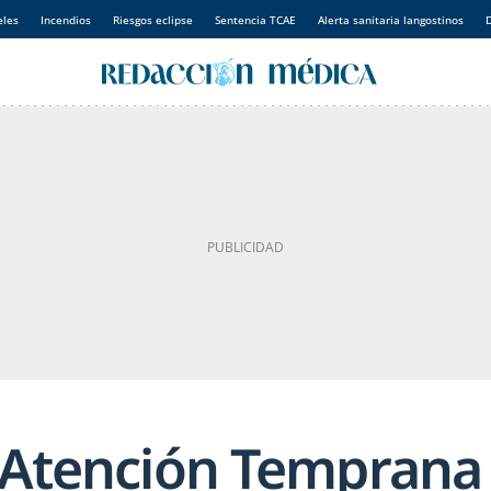
eles
Incendios
Riesgos eclipse
Sentencia TCAE
Alerta sanitaria langostinos
D
e Atención Temprana