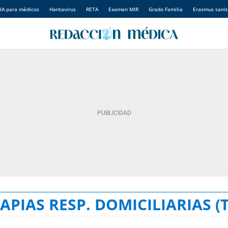
IA para médicos
Hantavirus
RETA
Examen MIR
Grado Familia
Erasmus sanit
APIAS RESP. DOMICILIARIAS (