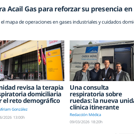
a Acail Gas para reforzar su presencia en 
el mapa de operaciones en gases industriales y cuidados domici
nidad revisa la terapia
Una consulta
spiratoria domiciliaria
respiratoria sobre
r el reto demográfico
ruedas: la nueva unid
clínica itinerante
Míriam González
Redacción Médica
6/2026
13:00h
09/03/2026
18:20h