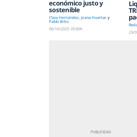
económico justo y
Li
sostenible
TR
pa
Clara Hernández
Joana Huertas
Pablo Brito
Reda
06/10/2025
05:00h
23/0