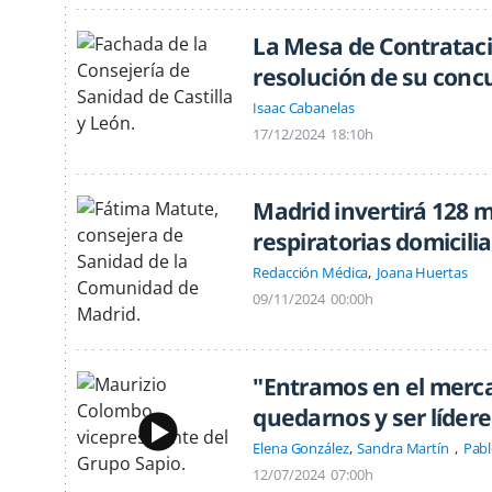
La Mesa de Contrataci
resolución de su conc
Isaac Cabanelas
17/12/2024
18:10h
Madrid invertirá 128 m
respiratorias domicilia
Redacción Médica
Joana Huertas
09/11/2024
00:00h
"Entramos en el merca
quedarnos y ser lídere
Elena González
Sandra Martín
Pabl
12/07/2024
07:00h