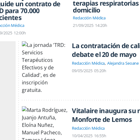
terapias respiratorias
quide un contrato de
domicilio
D para 70.000
cientes
Redacción Médica
cción Médica
21/09/2025
14:20h
9/2025
12:00h
La contratación de cal
debate el 20 de mayo
Redacción Médica
Alejandra Seoane
09/05/2025
05:20h
Vitalaire inaugura su
Monforte de Lemos
Redacción Médica
10/04/2025
16:55h