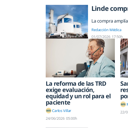
Linde compr
La compra amplía 
Redacción Médica
01/07/2026
17:50h
La reforma de las TRD
Sa
exige evaluación,
re
equidad y un rol para el
po
paciente
Carlos Villar
22/0
24/06/2026
05:00h