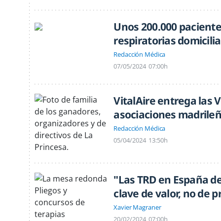
Unos 200.000 paciente
respiratorias domicilia
Redacción Médica
07/05/2024
07:00h
VitalAire entrega las 
asociaciones madrile
Redacción Médica
05/04/2024
13:50h
"Las TRD en España 
clave de valor, no de p
Xavier Magraner
20/02/2024
07:00h