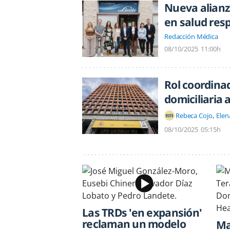
Nueva alianz
en salud resp
Redacción Médica
08/10/2025
11:00h
Rol coordina
domiciliaria 
Rebeca Cojo
Elen
08/10/2025
05:15h
Las TRDs 'en expansión'
reclaman un modelo
Ma