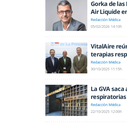
Gorka de las 
Air Liquide e
Redacción Médica
05/02/2026
14:10h
VitalAire reú
terapias resp
Redacción Médica
30/10/2025
11:15h
La GVA saca a
respiratorias
Redacción Médica
22/10/2025
12:00h