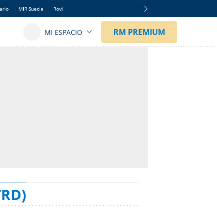
ario
MIR Suecia
Rovi
TRD)