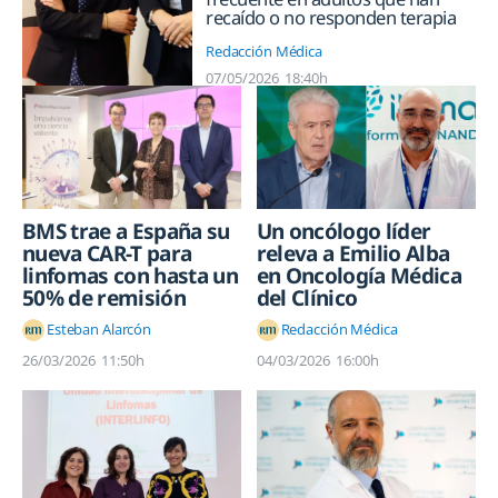
recaído o no responden terapia
Redacción Médica
07/05/2026
18:40h
BMS trae a España su
Un oncólogo líder
nueva CAR-T para
releva a Emilio Alba
linfomas con hasta un
en Oncología Médica
50% de remisión
del Clínico
Esteban Alarcón
Redacción Médica
26/03/2026
11:50h
04/03/2026
16:00h