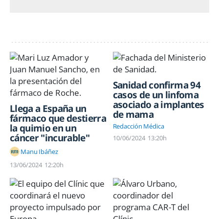
Sanidad confirma 94
casos de un linfoma
asociado a implantes
Llega a España un
de mama
fármaco que destierra
la quimio en un
Redacción Médica
cáncer "incurable"
10/06/2024
13:20h
Manu Ibáñez
13/06/2024
12:20h