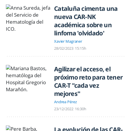
Cataluña cimenta una
nueva CAR-NK
académica sobre un
linfoma 'olvidado'
Xavier Magraner
28/02/2023
15:15h
Agilizar el acceso, el
próximo reto para tener
CAR-T "cada vez
mejores"
Andrea Pérez
23/12/2022
16:30h
La evolución de las CAR-