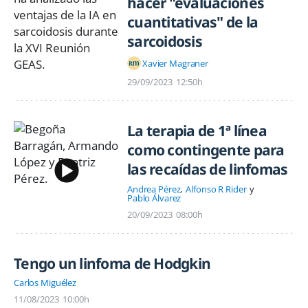
hacer "evaluaciones
cuantitativas" de la
sarcoidosis
Xavier Magraner
29/09/2023
12:50h
La terapia de 1ª línea
como contingente para
las recaídas de linfomas
Andrea Pérez
Alfonso R Rider
Pablo Álvarez
20/09/2023
08:00h
Tengo un linfoma de Hodgkin
Carlos Miguélez
11/08/2023
10:00h