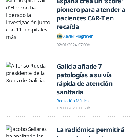
España crea un 'score'
pionero para atender a
pacientes CAR-T en
recaída
Xavier Magraner
02/01/2024
07:00h
Galicia añade 7
patologías a su vía
rápida de atención
sanitaria
Redacción Médica
12/11/2023
11:50h
La radiómica permitirá