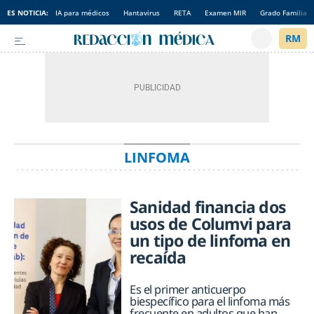
ES NOTICIA:
IA para médicos
Hantavirus
RETA
Examen MIR
Grado Familia
LINFOMA
Sanidad financia dos
usos de Columvi para
un tipo de linfoma en
recaída
Es el primer anticuerpo
biespecífico para el linfoma más
frecuente en adultos que han