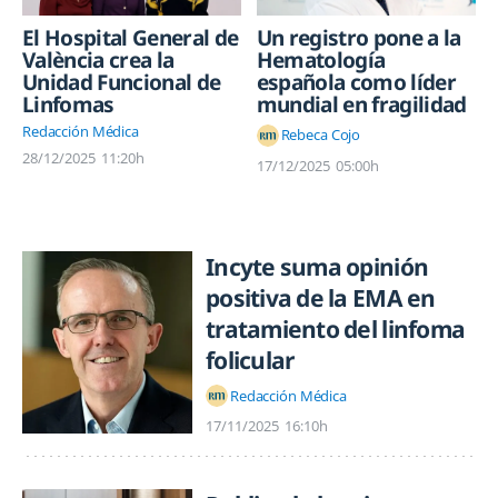
El Hospital General de
Un registro pone a la
València crea la
Hematología
Unidad Funcional de
española como líder
Linfomas
mundial en fragilidad
Redacción Médica
Rebeca Cojo
28/12/2025
11:20h
17/12/2025
05:00h
Incyte suma opinión
positiva de la EMA en
tratamiento del linfoma
folicular
Redacción Médica
17/11/2025
16:10h