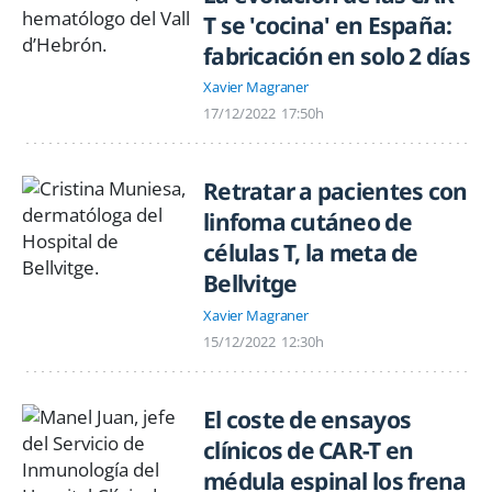
T se 'cocina' en España:
fabricación en solo 2 días
Xavier Magraner
17/12/2022
17:50h
Retratar a pacientes con
linfoma cutáneo de
células T, la meta de
Bellvitge
Xavier Magraner
15/12/2022
12:30h
El coste de ensayos
clínicos de CAR-T en
médula espinal los frena