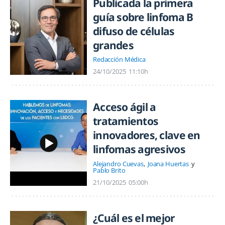
Publicada la primera
guía sobre linfoma B
difuso de células
grandes
Redacción Médica
24/10/2025
11:10h
Acceso ágil a
tratamientos
innovadores, clave en
linfomas agresivos
Alejandro Cuevas
Joana Huertas
Pablo Brito
21/10/2025
05:00h
¿Cuál es el mejor