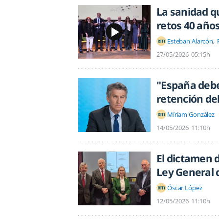
La sanidad q
retos 40 año
Esteban Alarcón
27/05/2026
05:15h
"España debe 
retención del
Míriam González
14/05/2026
11:10h
El dictamen d
Ley General 
Óscar López
12/05/2026
11:10h