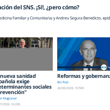
ción del SNS. ¡Sí!, ¿pero cómo?
dicina Familiar y Comunitaria; y Andreu Segura Benedicto, epid
 nueva sanidad
Reformas y gobernan
pañola exige
Boi Ruiz
eterminantes sociales
26/06/2026
10:50h
prevención"
er Magraner
7/2026
16:20h