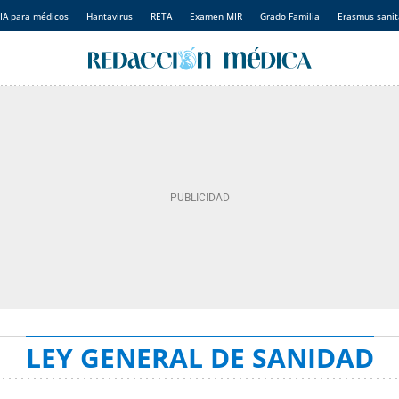
IA para médicos
Hantavirus
RETA
Examen MIR
Grado Familia
Erasmus sanit
LEY GENERAL DE SANIDAD