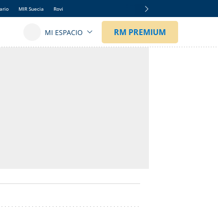
ario
MIR Suecia
Rovi