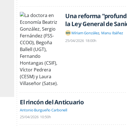
Una reforma "profunda
la Ley General de San
Míriam González
Manu Ibáñez
25/04/2026
18:00h
El rincón del Anticuario
Antonio Burgueño Carbonell
25/04/2026
10:50h