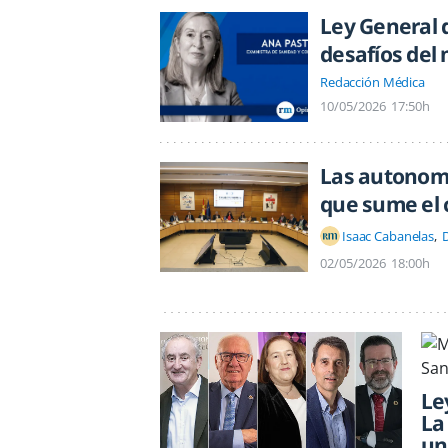
Ley General 
desafíos del
Redacción Médica
10/05/2026
17:50h
Las autonomí
que sume el 
Isaac Cabanelas
02/05/2026
18:00h
Le
La
un