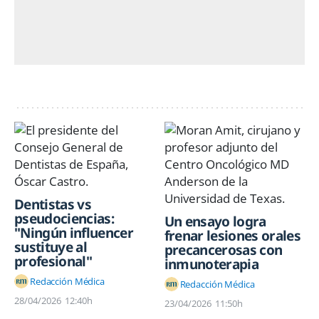
Dentistas vs
pseudociencias:
Un ensayo logra
"Ningún influencer
frenar lesiones orales
sustituye al
precancerosas con
profesional"
inmunoterapia
Redacción Médica
Redacción Médica
28/04/2026
12:40h
23/04/2026
11:50h