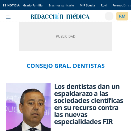
ES NOTICIA:
Grado Familia
Erasmus sanitario
MIR Suecia
Rovi
Formación sa
CONSEJO GRAL. DENTISTAS
Los dentistas dan un
espaldarazo a las
sociedades científicas
en su recurso contra
las nuevas
especialidades FIR