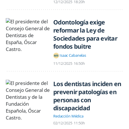
12/12/2025
18:20h
Odontología exige
reformar la Ley de
Sociedades para evitar
fondos buitre
Isaac Cabanelas
11/12/2025
16:50h
Los dentistas inciden en
prevenir patologías en
personas con
discapacidad
Redacción Médica
02/12/2025
11:50h