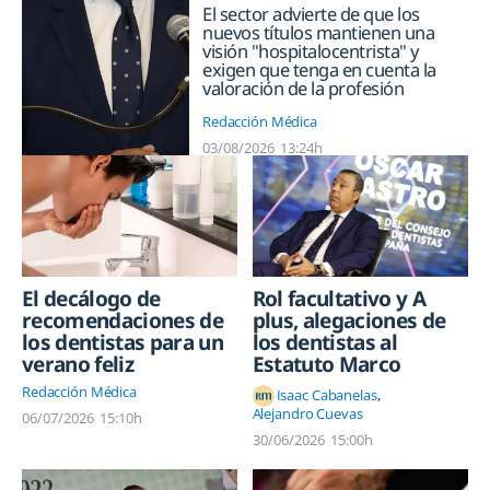
El sector advierte de que los
nuevos títulos mantienen una
visión "hospitalocentrista" y
exigen que tenga en cuenta la
valoración de la profesión
Redacción Médica
03/08/2026
13:24h
El decálogo de
Rol facultativo y A
recomendaciones de
plus, alegaciones de
los dentistas para un
los dentistas al
verano feliz
Estatuto Marco
Redacción Médica
Isaac Cabanelas
Alejandro Cuevas
06/07/2026
15:10h
30/06/2026
15:00h