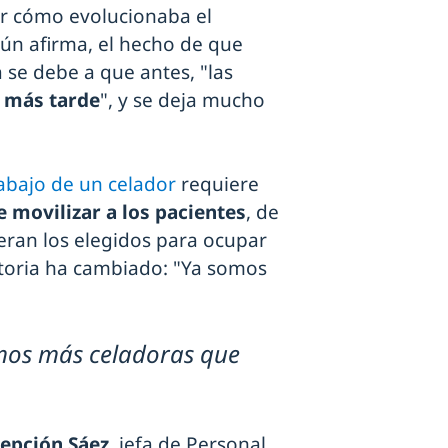
er cómo evolucionaba el
gún afirma, el hecho de que
 se debe a que antes, "las
 más tarde
", y se deja mucho
abajo de un celador
requiere
e movilizar a los pacientes
, de
eran los elegidos para ocupar
storia ha cambiado: "Ya somos
mos más celadoras que
epción Sáez
, jefa de Personal