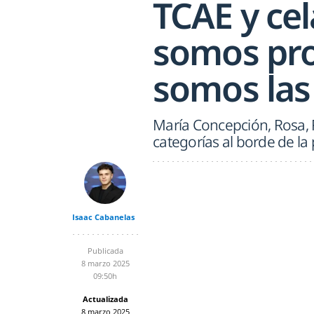
TCAE y ce
somos pro
somos las
María Concepción, Rosa, R
categorías al borde de la
Isaac Cabanelas
Publicada
8 marzo 2025
09:50h
Actualizada
8 marzo 2025