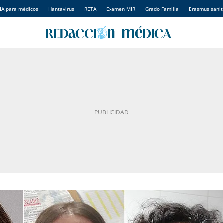
IA para médicos
Hantavirus
RETA
Examen MIR
Grado Familia
Erasmus sanit