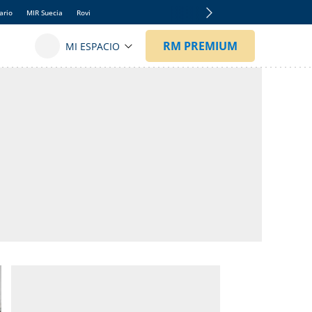
ario
MIR Suecia
Rovi