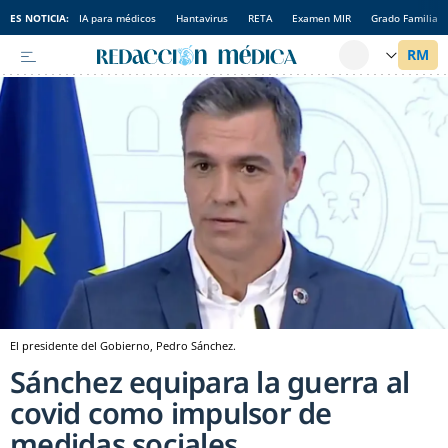
ES NOTICIA:
IA para médicos
Hantavirus
RETA
Examen MIR
Grado Familia
El presidente del Gobierno, Pedro Sánchez.
Sánchez equipara la guerra al
covid como impulsor de
medidas sociales