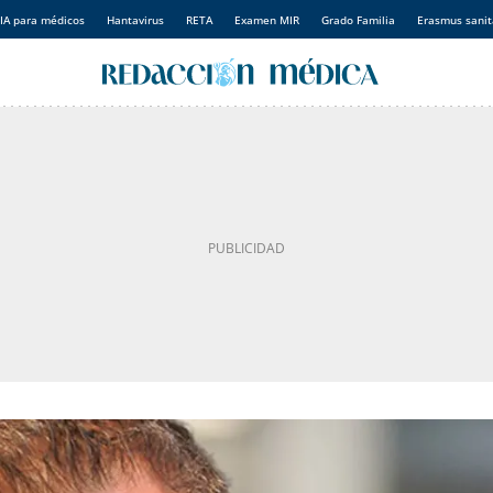
IA para médicos
Hantavirus
RETA
Examen MIR
Grado Familia
Erasmus sanit