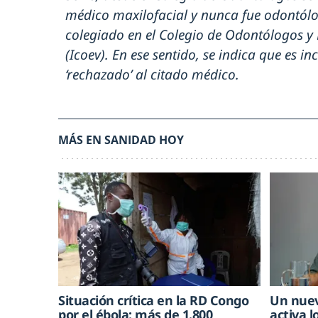
médico maxilofacial y nunca fue odontólog
colegiado en el Colegio de Odontólogos y
(Icoev). En ese sentido, se indica que es in
‘rechazado’ al citado médico.
MÁS EN SANIDAD HOY
Situación crítica en la RD Congo
Un nuev
por el ébola: más de 1.800
activa l