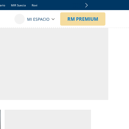
ario
MIR Suecia
Rovi