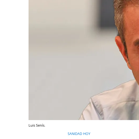
Luis Senís.
SANIDAD HOY