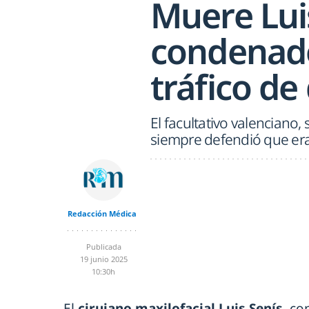
Muere Luis
condenado
tráfico de
El facultativo valenciano,
siempre defendió que er
Redacción Médica
Publicada
19 junio 2025
10:30h
El
cirujano maxilofacial Luis Senís
, co