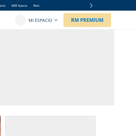
ario
MIR Suecia
Rovi