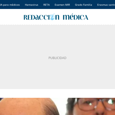
IA para médicos
Hantavirus
RETA
Examen MIR
Grado Familia
Erasmus sanit