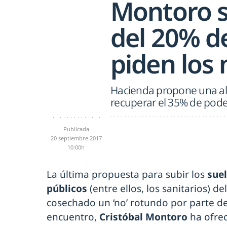
Montoro s
del 20% de
piden los
Hacienda propone una alz
recuperar el 35% de pode
Publicada
20 septiembre 2017
10:00h
La última propuesta para subir los
suel
públicos
(entre ellos, los sanitarios) d
cosechado un ‘no’ rotundo por parte d
encuentro,
Cristóbal Montoro
ha ofrec