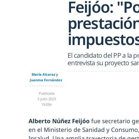
Feijóo: "
prestación
impuesto
El candidato del PP a la 
entrevista su proyecto san
María Alcaraz
Juanma Fernández
Publicada
5 julio 2023
19:05h
Alberto Núñez Feijóo
fue secretario ge
en el Ministerio de Sanidad y Consumo,
Insalud. Una amplia trayectoria de gest