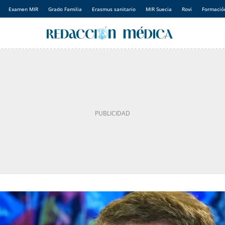
Examen MIR
Grado Familia
Erasmus sanitario
MIR Suecia
Rovi
Formación