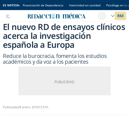
ES NOTICIA:
Financiación de Dependencia
Interinidad en sanidad
Psicólogo en la 
El nuevo RD de ensayos clínicos
acerca la investigación
española a Europa
Reduce la burocracia, fomenta los estudios
académicos y da voz a los pacientes
Publicada
28 enero 2016
13:51h