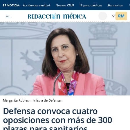
ES NOTICIA:
Accidentes sanidad
Nuevos CSUR
IA para médicos
Hantavirus
Margarita Robles, ministra de Defensa.
Defensa convoca cuatro
oposiciones con más de 300
plazas para sanitarios