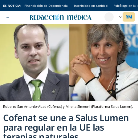
ES NOTICIA:
Financiación de Dependencia
Interinidad en sanidad
Psicólogo en la 
Roberto San Antonio-Abad (Cofenat) y Milena Simeoni (Plataforma Salus Lumen).
Cofenat se une a Salus Lumen
para regular en la UE las
terapias naturales