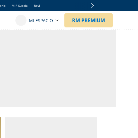
ario
MIR Suecia
Rovi