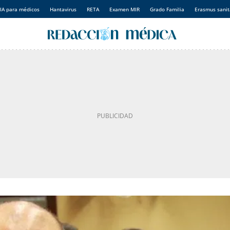
IA para médicos
Hantavirus
RETA
Examen MIR
Grado Familia
Erasmus sanit