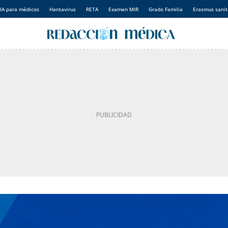
IA para médicos
Hantavirus
RETA
Examen MIR
Grado Familia
Erasmus sanit