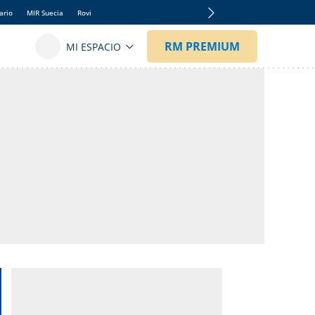
ario
MIR Suecia
Rovi