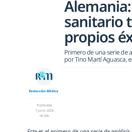
Alemania:
sanitario 
propios éx
Primero de una serie de a
por Tino Martí Aguasca, 
Redacción Médica
Publicada
7 junio 2026
18:30h
Este es el primero de una serie de análisi